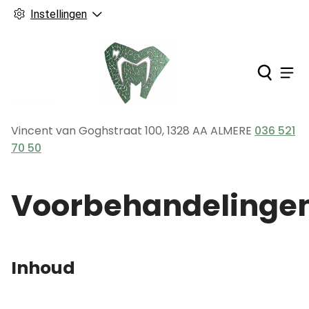
Instellingen
Ho
Men
Vincent van Goghstraat
100
,
1328 AA
ALMERE
036 521
Tel:
70 50
Voorbehandelinge
Inhoud