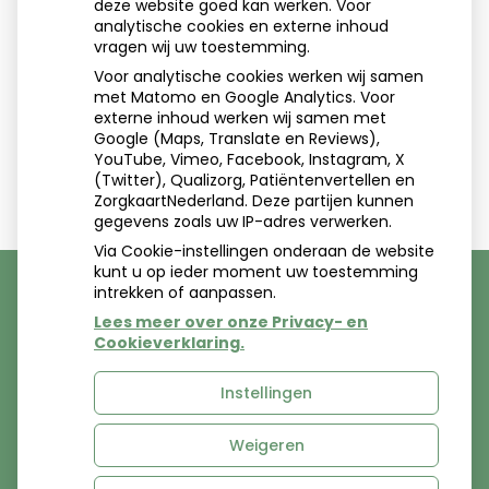
deze website goed kan werken. Voor
Aangesloten bij:
analytische cookies en externe inhoud
vragen wij uw toestemming.
Voor analytische cookies werken wij samen
met Matomo en Google Analytics. Voor
externe inhoud werken wij samen met
Google (Maps, Translate en Reviews),
YouTube, Vimeo, Facebook, Instagram, X
(Twitter), Qualizorg, Patiëntenvertellen en
ZorgkaartNederland. Deze partijen kunnen
gegevens zoals uw IP-adres verwerken.
Via Cookie-instellingen onderaan de website
kunt u op ieder moment uw toestemming
intrekken of aanpassen.
Lees meer over onze Privacy- en
Uw Zorg Online
|
Beheer
Cookieverklaring.
ontwerp:
Dolly Warhol
Instellingen
Weigeren
Privacy verklaring
|
Cookie-instellingen
|
Voorwaarden