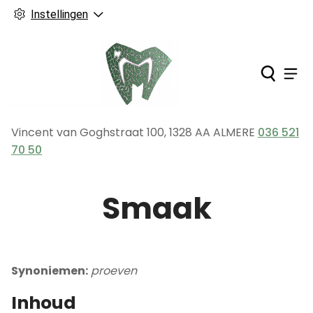
Instellingen
Ho
Men
Vincent van Goghstraat
100
,
1328 AA
ALMERE
036 521
Tel:
70 50
Smaak
Synoniemen:
proeven
Inhoud