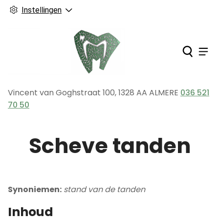
Instellingen
Ho
Men
Vincent van Goghstraat
100
,
1328 AA
ALMERE
036 521
Tel:
70 50
Scheve tanden
Synoniemen:
stand van de tanden
Inhoud